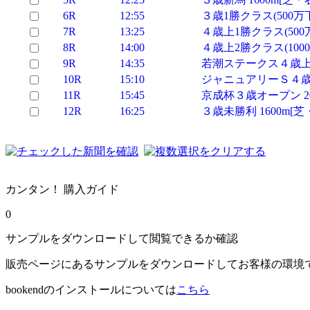
6R
12:55
３歳1勝クラス(500万下
7R
13:25
４歳上1勝クラス(500万
8R
14:00
４歳上2勝クラス(1000万
9R
14:35
若潮ステークス４歳上3勝
10R
15:10
ジャニュアリーＳ４歳上
11R
15:45
京成杯３歳オープン 20
12R
16:25
３歳未勝利 1600m[芝
カンタン！ 購入ガイド
0
サンプルをダウンロードして閲覧できるか確認
販売ページにあるサンプルをダウンロードしてお客様の環境
bookendのインストールについては
こちら