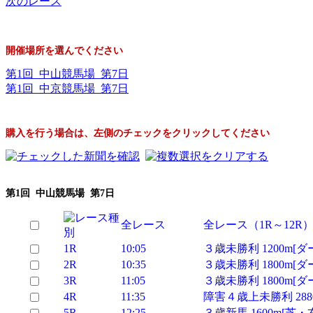
次のレース
開催場所を選んでください
第1回 中山競馬場 第7日
第1回 中京競馬場 第7日
購入を行う場合は、左側のチェックをクリックしてください
第1回 中山競馬場 第7日
全レース
全レース（1R～12R）
1R
10:05
３歳未勝利 1200m[
2R
10:35
３歳未勝利 1800m[
3R
11:05
３歳未勝利 1800m[
4R
11:35
障害４歳上未勝利 288
5R
12:25
３歳新馬 1600m[芝・