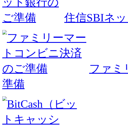
住信SBIネ
ファミ
準備