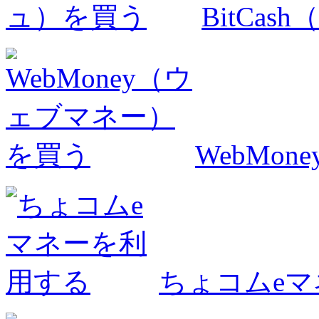
BitCa
WebMo
ちょコムe