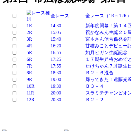
全レース
全レース（1R～12R
1R
14:30
新年度開幕！第１４
2R
15:05
祝かなみん生誕２０
3R
15:40
宮本さん信号係発令
4R
16:20
甘猫みことデビュー
5R
16:55
如月ヒガン生誕記念
6R
17:25
１７期生昇格おめで
7R
17:55
たけちゃん７才誕生
8R
18:30
Ｂ２－６混合
9R
19:00
帰ってきた！遠藤光
10R
19:30
Ｂ３－４
11R
20:00
スラミチチャンピオ
12R
20:30
Ｂ２－２