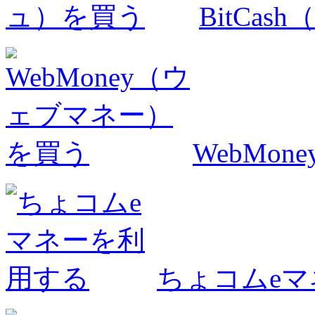
BitCa
WebMo
ちょコムe