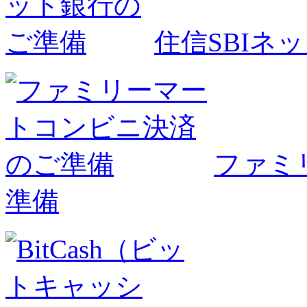
住信SBIネ
ファミ
準備