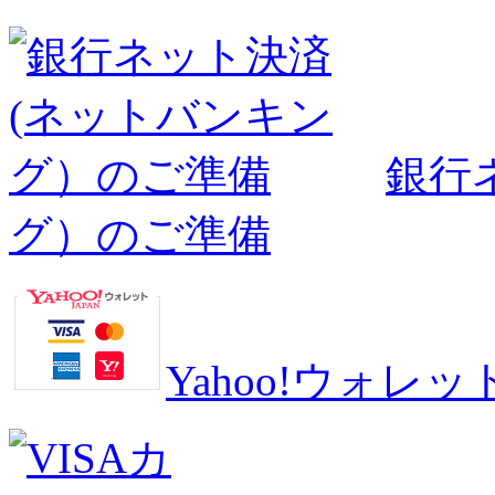
銀行
グ）のご準備
Yahoo!ウォ