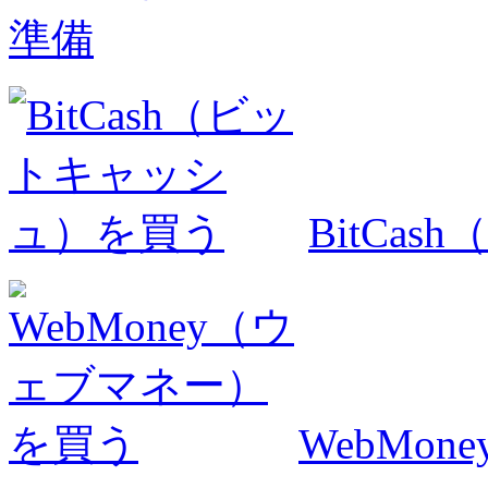
準備
BitCa
WebMo