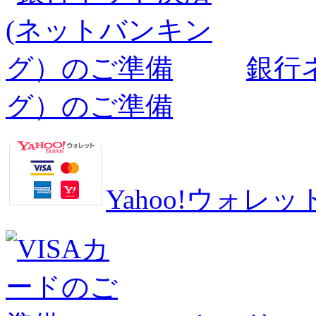
銀行
グ）のご準備
Yahoo!ウォ