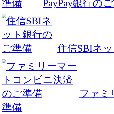
PayPay銀行の
住信SBIネ
ファミ
準備