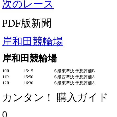
次のレース
PDF版新聞
岸和田競輪場
岸和田競輪場
10R
15:15
Ｓ級東準決 予想評価B
11R
15:50
Ｓ級西準決 予想評価A
12R
16:30
Ｓ級東準決 予想評価A
カンタン！ 購入ガイド
0