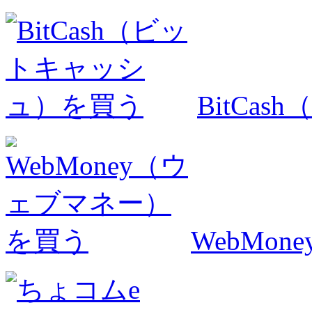
BitCa
WebMo