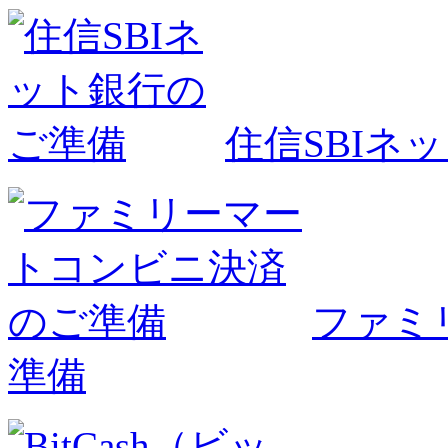
住信SBIネ
ファミ
準備