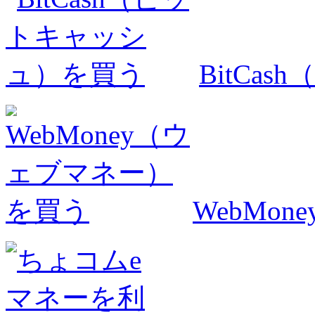
BitCa
WebMo