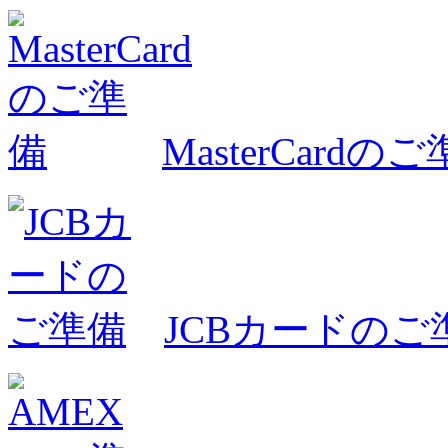
MasterCardの
JCBカードのご