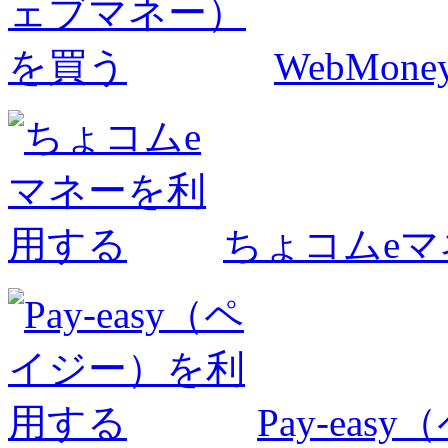
WebMo
ちょコムe
Pay-ea