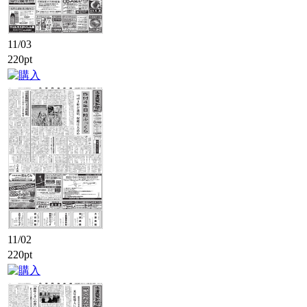
11/03
220pt
11/02
220pt