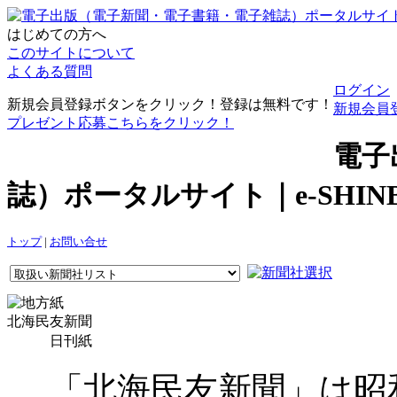
はじめての方へ
このサイトについて
よくある質問
ログイン
新規会員登録ボタンをクリック！登録は無料です！
新規会員
プレゼント応募こちらをクリック！
電子
誌）ポータルサイト｜e-SHI
トップ
|
お問い合せ
北海民友新聞
日刊紙
「北海民友新聞」は昭