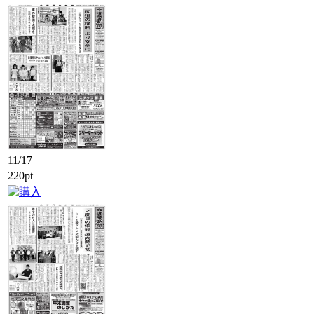
11/17
220pt