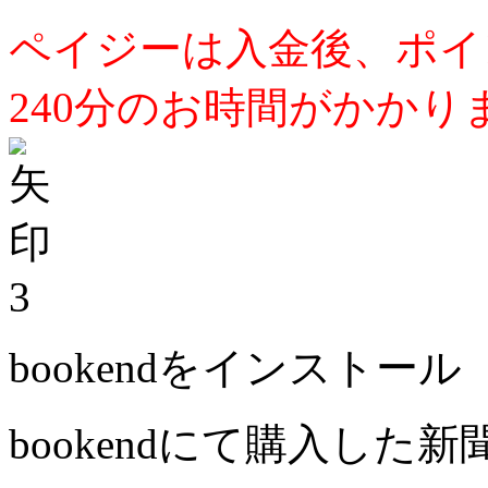
ペイジーは入金後、ポイ
240分のお時間がかかり
3
bookendをインストール
bookendにて購入した