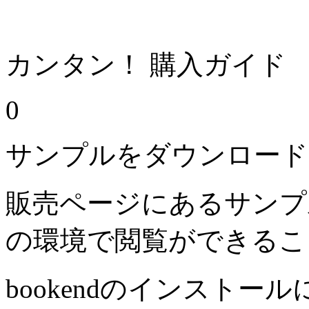
カンタン！ 購入ガイド
0
サンプルをダウンロード
販売ページにあるサンプ
の環境で閲覧ができるこ
bookendのインストー