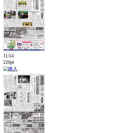
11/14
220pt