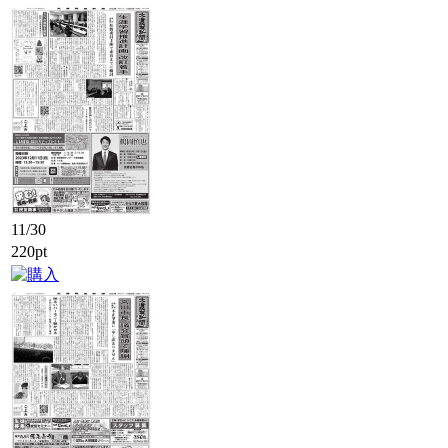
11/30
220pt