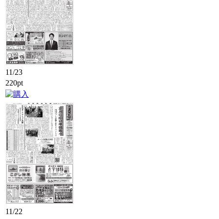
11/23
220pt
11/22