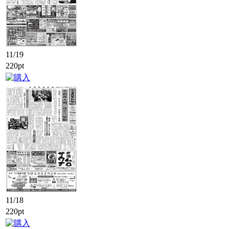
11/19
220pt
11/18
220pt