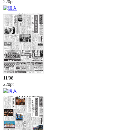
220pt
11/08
220pt