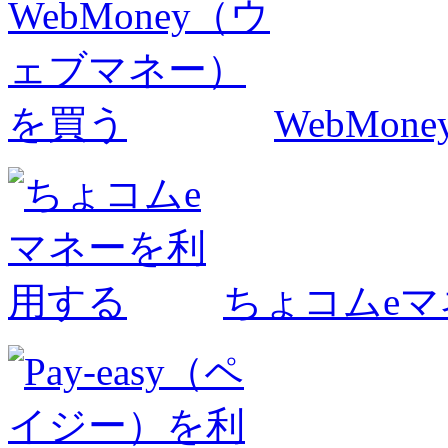
WebMo
ちょコムe