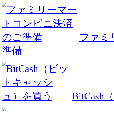
ファミ
準備
BitCa