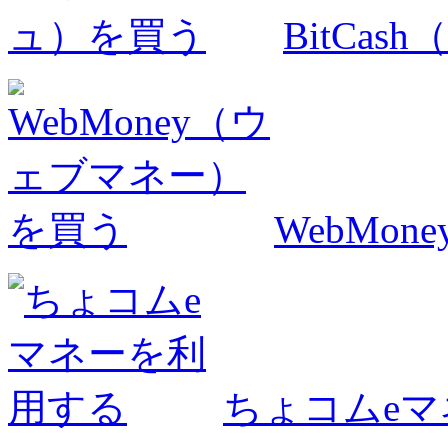
BitCa
WebMo
ちょコムe