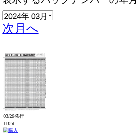
次月へ
03/29発行
110pt