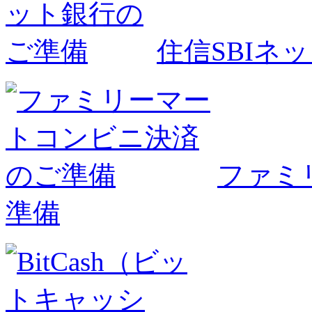
住信SBIネ
ファミ
準備