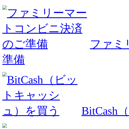
ファミ
準備
BitCa