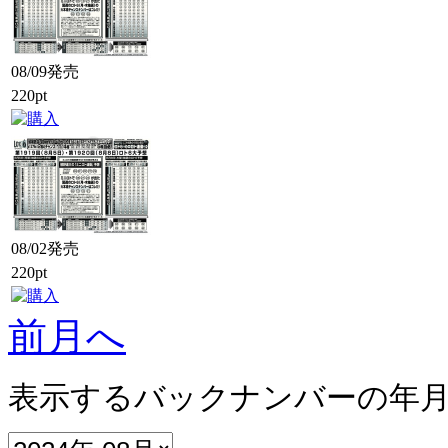
08/09発売
220pt
08/02発売
220pt
前月へ
表示するバックナンバーの年