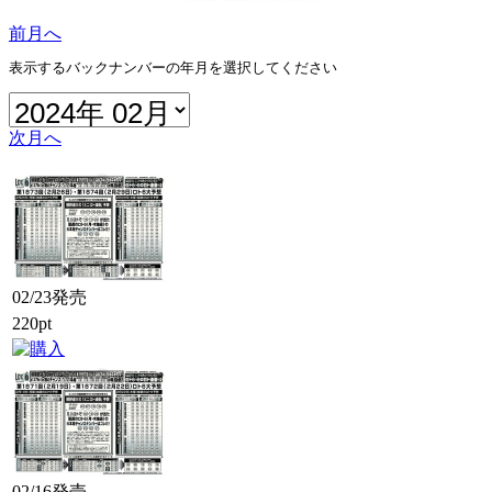
前月へ
表示するバックナンバーの年月を選択してください
次月へ
02/23発売
220pt
02/16発売