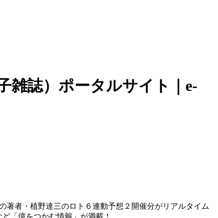
子雑誌）ポータルサイト｜e-
）の著者・植野達三のロト６連動予想２開催分がリアルタイム
など「億をつかむ情報」が満載！