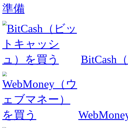
準備
BitCa
WebMo