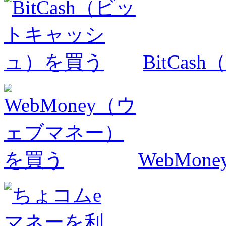
BitCa
WebMo