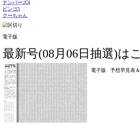
ナンバーズ4
ビンゴ5
クーちゃん
電子版
最新号(08月06日抽選)は
電子版
予想早見表＆確