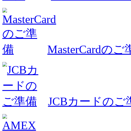
MasterCardの
JCBカードのご