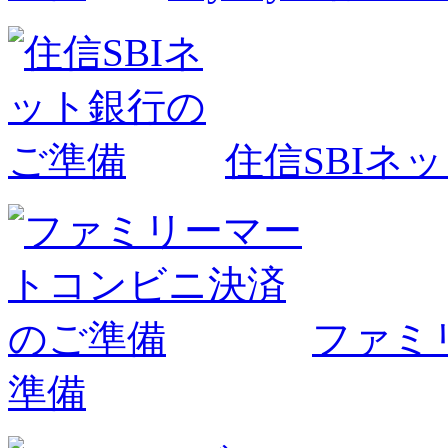
住信SBIネ
ファミ
準備