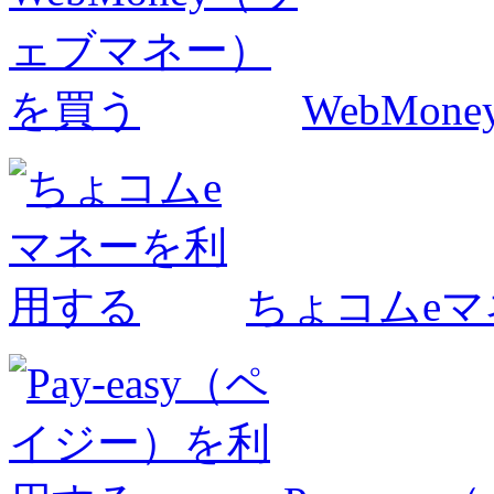
WebMo
ちょコムe