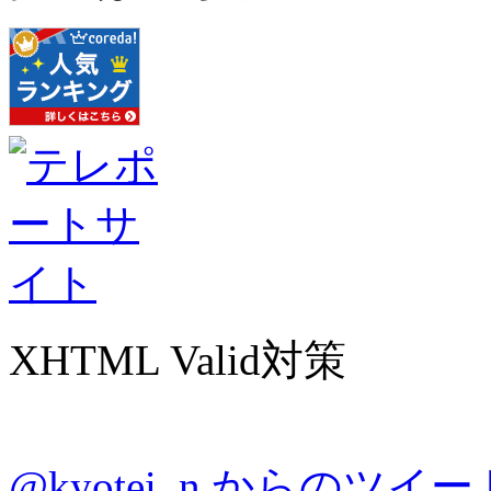
XHTML Valid対策
@kyotei_n からのツイー