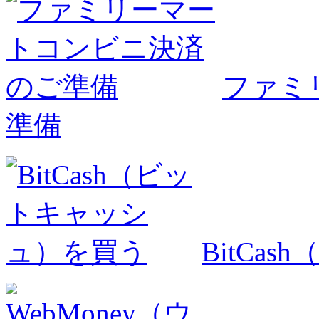
ファミ
準備
BitCa