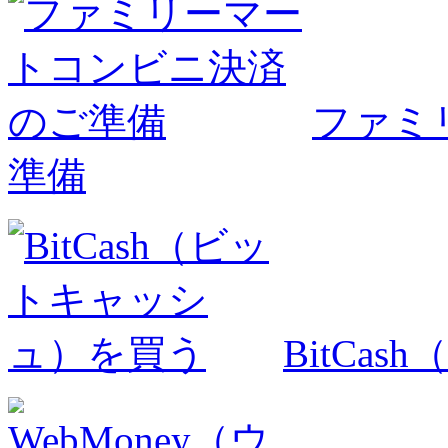
ファミ
準備
BitCa