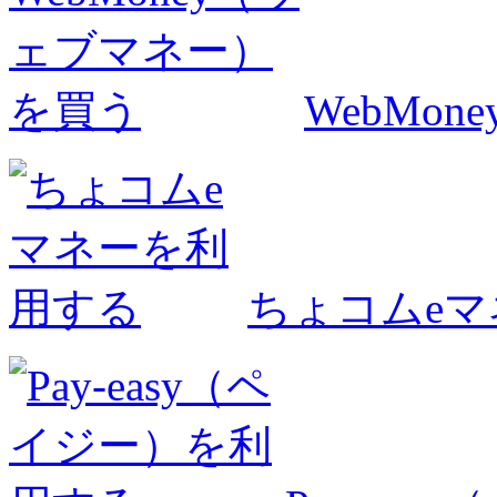
WebMo
ちょコムe