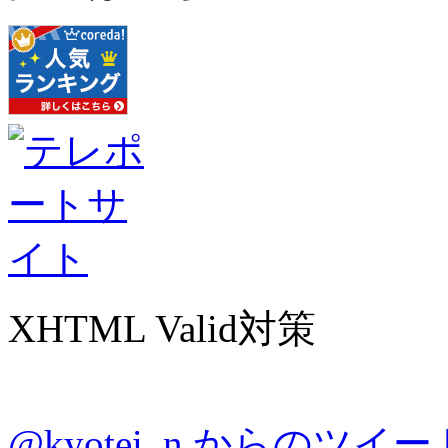
XHTML Valid対策
@kyotei_n からのツイー