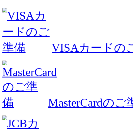
VISAカードの
MasterCardの