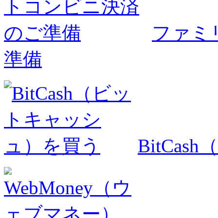
ファミ
準備
BitCa