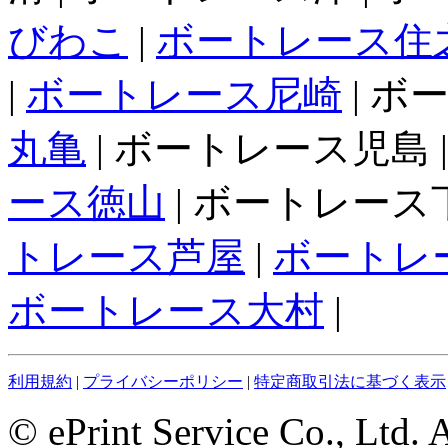
びわこ
|
ボートレース住
|
ボートレース尼崎
| ボ
丸亀
| ボートレース児島 
ース徳山
| ボートレース下
トレース芦屋
|
ボートレ
ボートレース大村
|
利用規約
|
プライバシーポリシー
|
特定商取引法に基づく表示
© ePrint Service Co., Ltd. 