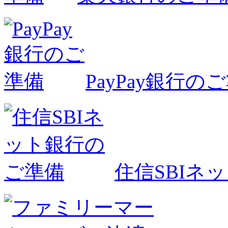
PayPay銀行の
住信SBIネ