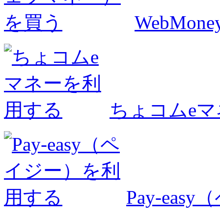
WebMo
ちょコムe
Pay-ea