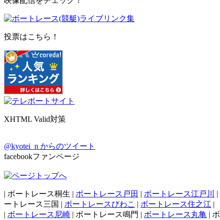
映像配信をチェック！
投票はこちら！
XHTML Valid対策
@kyotei_n からのツイート
facebookファンページ
| ボートレース桐生 |
ボートレース戸田
|
ボートレース江戸川
ートレース三国 |
ボートレースびわこ
|
ボートレース住之江
|
|
ボートレース尼崎
| ボートレース鳴門 |
ボートレース丸亀
| 