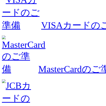
VISAカードの
MasterCardの