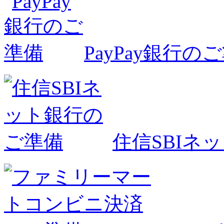
PayPay銀行の
住信SBIネ