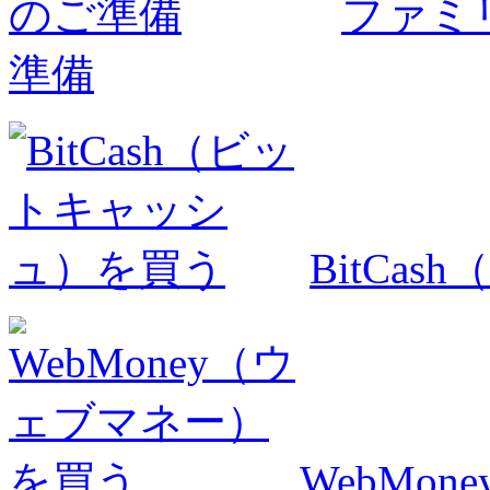
ファミ
準備
BitCa
WebMo