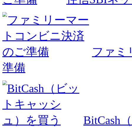
ファミ
準備
BitCa