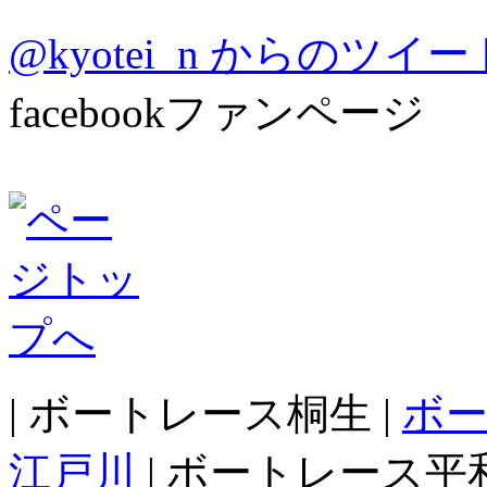
@kyotei_n からのツイー
facebookファンページ
| ボートレース桐生 |
ボ
江戸川
| ボートレース平和