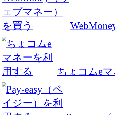
WebMo
ちょコムe