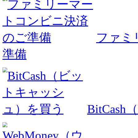
ファミ
準備
BitCa