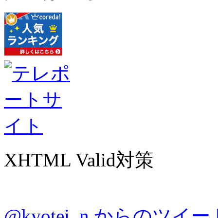
XHTML Valid対策
@kyotei_n からのツイー