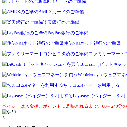
JCBカードのご準備
AMEXカードのご準備
楽天銀行のご準備
PayPay銀行のご準備
住信SBIネット銀行のご準備
ファミリーマート
BitCash（ビットキ
WebMoney（ウェブマ
ちょコムeマネーを利用する
Pay-easy（ペイジー）を
ペイジーは入金後、ポイントに反映されるまで、60～240分
3