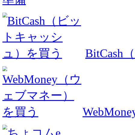
BitCa
WebMo