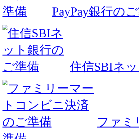
PayPay銀行の
住信SBIネ
ファミ
準備