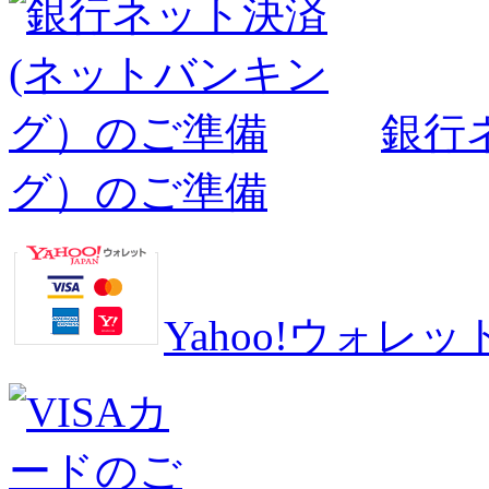
銀行
グ）のご準備
Yahoo!ウォ