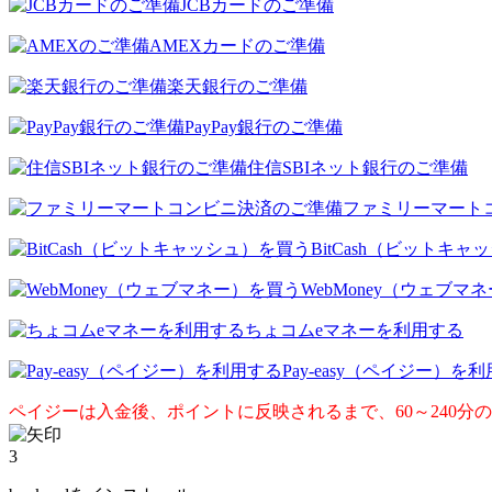
JCBカードのご準備
AMEXカードのご準備
楽天銀行のご準備
PayPay銀行のご準備
住信SBIネット銀行のご準備
ファミリーマート
BitCash（ビットキ
WebMoney（ウェブマ
ちょコムeマネーを利用する
Pay-easy（ペイジー）を
ペイジーは入金後、ポイントに反映されるまで、60～240分
3