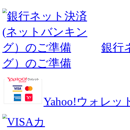
銀行
グ）のご準備
Yahoo!ウォ