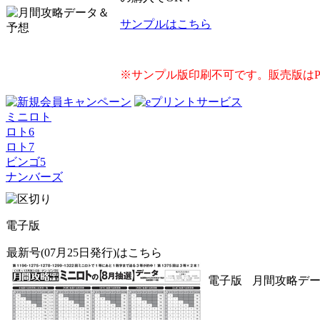
サンプルはこちら
※サンプル版印刷不可です。販売版は
ミニロト
ロト6
ロト7
ビンゴ5
ナンバーズ
電子版
最新号(07月25日発行)はこちら
電子版
月間攻略データ