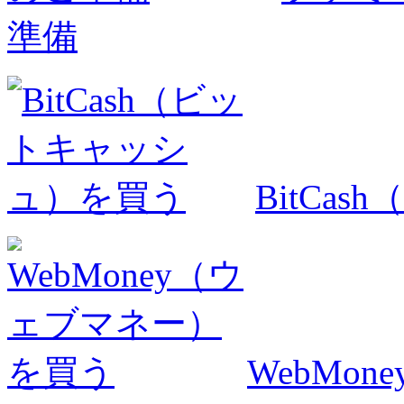
準備
BitCa
WebMo