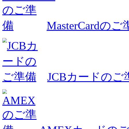
MasterCardの
JCBカードのご