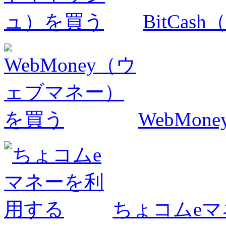
BitCa
WebMo
ちょコムe