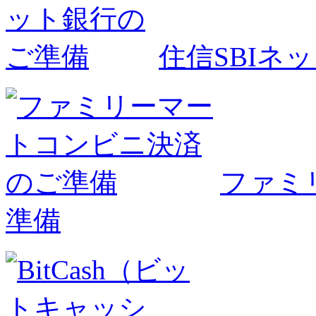
住信SBIネ
ファミ
準備