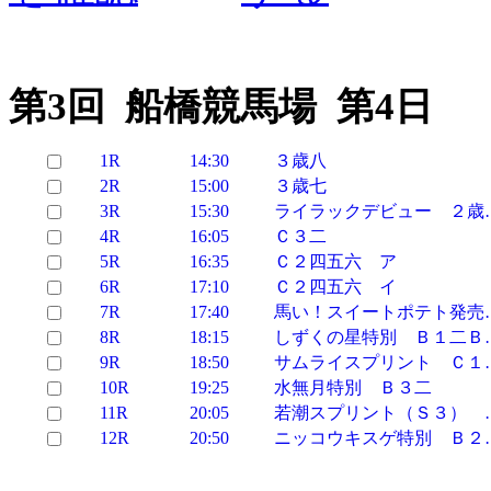
第3回 船橋競馬場 第4日
1R
14:30
３歳八
2R
15:00
３歳七
3R
15:30
ライラックデビュー ２歳
4R
16:05
Ｃ３二
5R
16:35
Ｃ２四五六 ア
6R
17:10
Ｃ２四五六 イ
7R
17:40
馬い！スイートポテト発売
8R
18:15
しずくの星特別 Ｂ１二Ｂ
9R
18:50
サムライスプリント Ｃ１
10R
19:25
水無月特別 Ｂ３二
11R
20:05
若潮スプリント（Ｓ３） 
12R
20:50
ニッコウキスゲ特別 Ｂ２