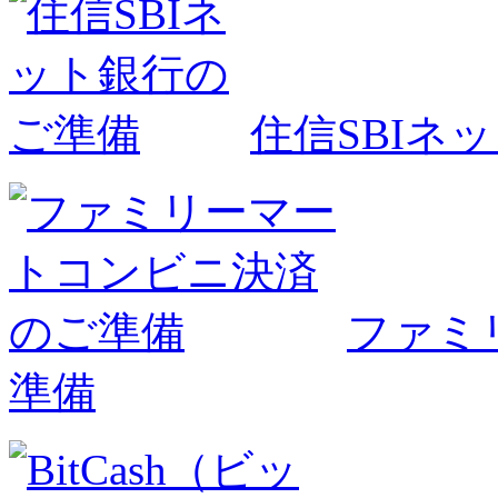
住信SBIネ
ファミ
準備