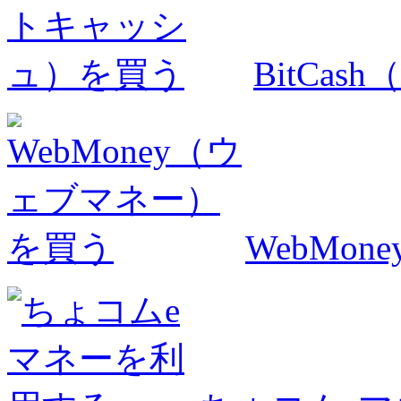
BitCa
WebMo