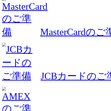
MasterCardの
JCBカードのご