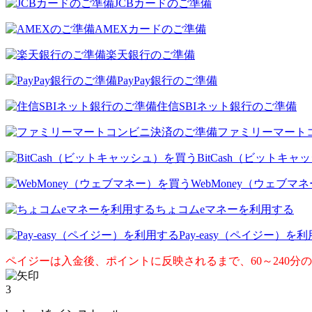
JCBカードのご準備
AMEXカードのご準備
楽天銀行のご準備
PayPay銀行のご準備
住信SBIネット銀行のご準備
ファミリーマート
BitCash（ビットキ
WebMoney（ウェブマ
ちょコムeマネーを利用する
Pay-easy（ペイジー）を
ペイジーは入金後、ポイントに反映されるまで、60～240分
3