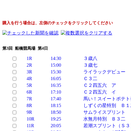
購入を行う場合は、左側のチェックをクリックしてください
第3回 船橋競馬場 第4日
1R
14:30
３歳八
2R
15:00
３歳七
3R
15:30
ライラックデビュー 
4R
16:05
Ｃ３二
5R
16:35
Ｃ２四五六 ア
6R
17:10
Ｃ２四五六 イ
7R
17:40
馬い！スイートポテト
8R
18:15
しずくの星特別 Ｂ１
9R
18:50
サムライスプリント 
10R
19:25
水無月特別 Ｂ３二
11R
20:05
若潮スプリント（Ｓ３