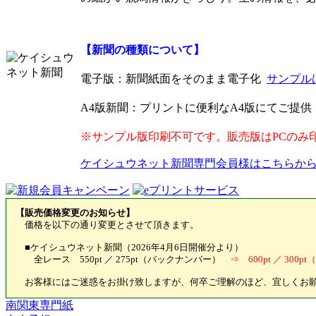
【新聞の種類について】
電子版
：新聞紙面をそのまま電子化
サンプル
A4版新聞
：プリントに便利なA4版にてご提
※サンプル版印刷不可です。販売版はPCのみ
ケイシュウネット新聞専門会員様はこちらか
【販売価格変更のお知らせ】
価格を以下の通り変更とさせて頂きます。
■ケイシュウネット新聞（2026年4月6日開催分より）
全レース 550pt ／ 275pt（バックナンバー）
⇒ 600pt ／ 30
お客様にはご迷惑をお掛け致しますが、何卒ご理解のほど、宜しくお
南関東専門紙