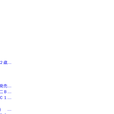
２歳…
発売…
二Ｂ…
Ｃ１…
） …