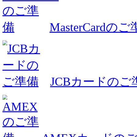
MasterCardの
JCBカードのご