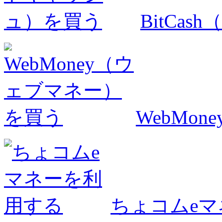
BitCa
WebMo
ちょコムe