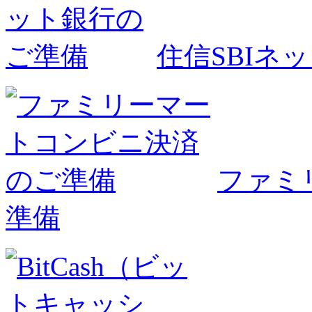
住信SBIネ
ファミ
準備