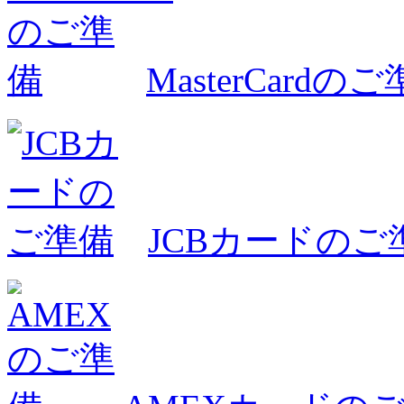
MasterCardの
JCBカードのご