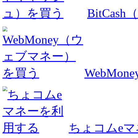
BitCa
WebMo
ちょコムe