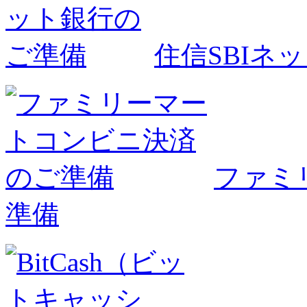
住信SBIネ
ファミ
準備