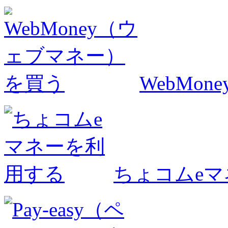
WebMo
ちょコムe