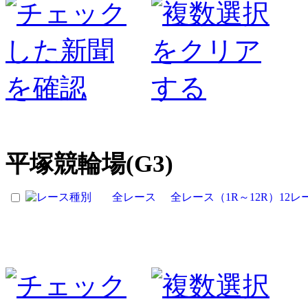
平塚競輪場(G3)
全レース
全レース（1R～12R）12レ