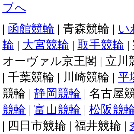
|
函館競輪
| 青森競輪 |
い
輪
|
大宮競輪
|
取手競輪
|
オーヴァル京王閣 | 立川競輪
| 千葉競輪 | 川崎競輪 |
平
競輪 |
静岡競輪
| 名古屋競
競輪
|
富山競輪
|
松阪競
| 四日市競輪 | 福井競輪 |