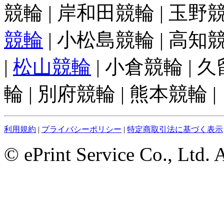
競輪 | 岸和田競輪 | 玉野競
競輪
| 小松島競輪 | 高知競
|
松山競輪
| 小倉競輪 | 
輪 | 別府競輪 | 熊本競輪 |
利用規約
|
プライバシーポリシー
|
特定商取引法に基づく表示
© ePrint Service Co., Ltd. 