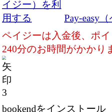
Pay-ea
ペイジーは入金後、ポイ
240分のお時間がかかり
3
bookendをインストール