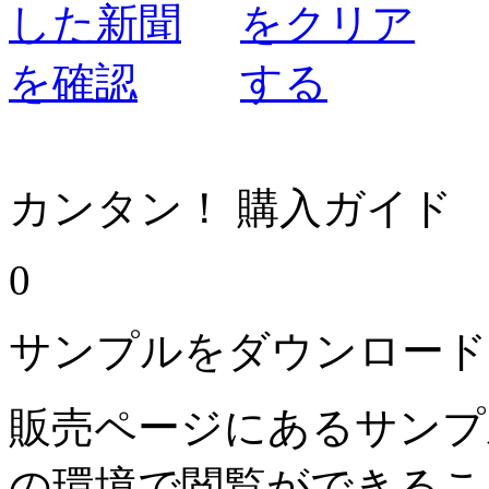
カンタン！ 購入ガイド
0
サンプルをダウンロード
販売ページにあるサンプ
の環境で閲覧ができるこ