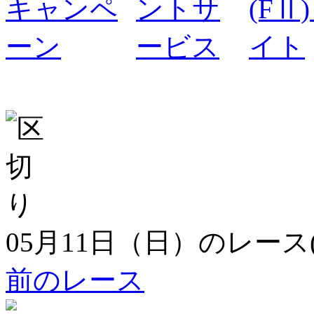
05月11日（日）のレース
前のレース