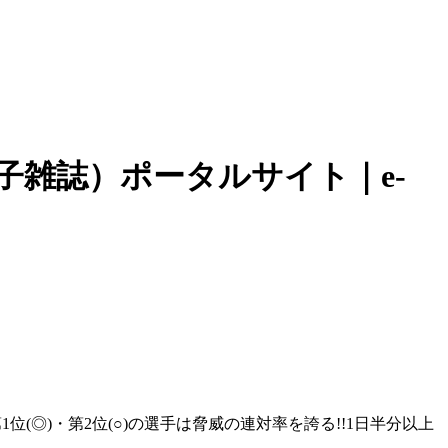
子雑誌）ポータルサイト｜e-
◎)・第2位(○)の選手は脅威の連対率を誇る!!1日半分以上