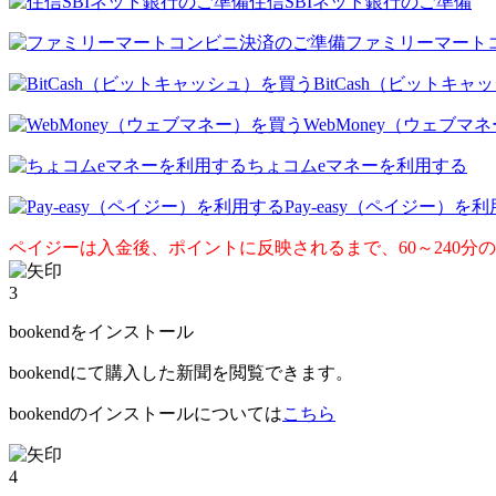
住信SBIネット銀行のご準備
ファミリーマート
BitCash（ビットキ
WebMoney（ウェブマ
ちょコムeマネーを利用する
Pay-easy（ペイジー）を
ペイジーは入金後、ポイントに反映されるまで、60～240分
3
bookendをインストール
bookendにて購入した新聞を閲覧できます。
bookendのインストールについては
こちら
4