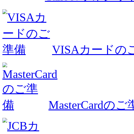
VISAカードの
MasterCardの