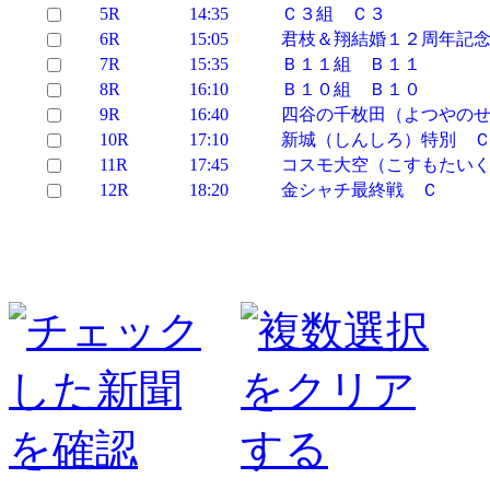
5R
14:35
Ｃ３組 Ｃ３
6R
15:05
君枝＆翔結婚１２周年記
7R
15:35
Ｂ１１組 Ｂ１１
8R
16:10
Ｂ１０組 Ｂ１０
9R
16:40
四谷の千枚田（よつやの
10R
17:10
新城（しんしろ）特別 
11R
17:45
コスモ大空（こすもたい
12R
18:20
金シャチ最終戦 Ｃ