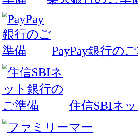
PayPay銀行の
住信SBIネ