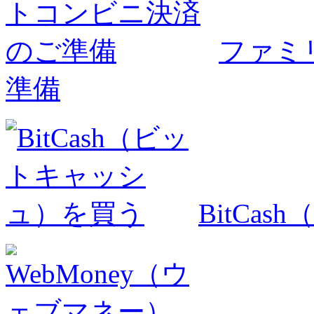
ファミ
準備
BitCa