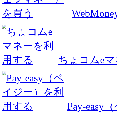
WebMo
ちょコムe
Pay-ea