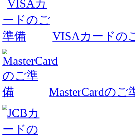
VISAカードの
MasterCardの