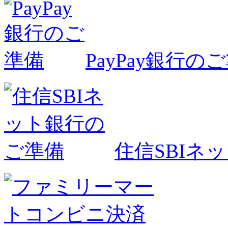
PayPay銀行の
住信SBIネ