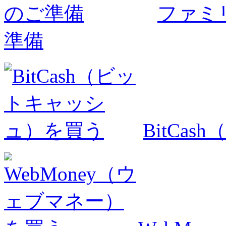
ファミ
準備
BitCa