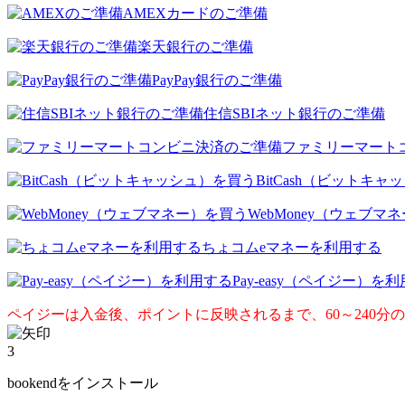
AMEXカードのご準備
楽天銀行のご準備
PayPay銀行のご準備
住信SBIネット銀行のご準備
ファミリーマート
BitCash（ビットキ
WebMoney（ウェブマ
ちょコムeマネーを利用する
Pay-easy（ペイジー）を
ペイジーは入金後、ポイントに反映されるまで、60～240分
3
bookendをインストール