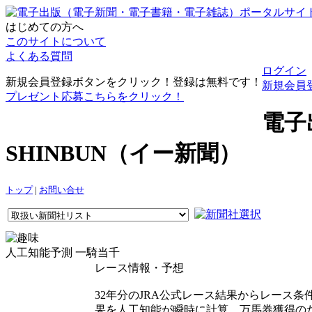
はじめての方へ
このサイトについて
よくある質問
ログイン
新規会員登録ボタンをクリック！登録は無料です！
新規会員
プレゼント応募こちらをクリック！
電子
SHINBUN（イー新聞）
トップ
|
お問い合せ
人工知能予測 一騎当千
レース情報・予想
32年分のJRA公式レース結果からレース
果を人工知能が瞬時に計算。万馬券獲得の