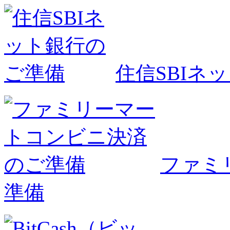
住信SBIネ
ファミ
準備