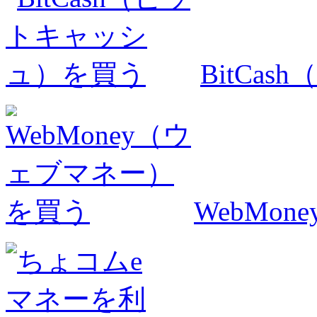
BitCa
WebMo