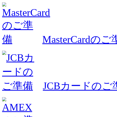
MasterCardの
JCBカードのご