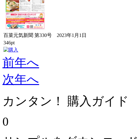
百菜元気新聞 第330号 2023年1月1日
346pt
前年へ
次年へ
カンタン！ 購入ガイド
0