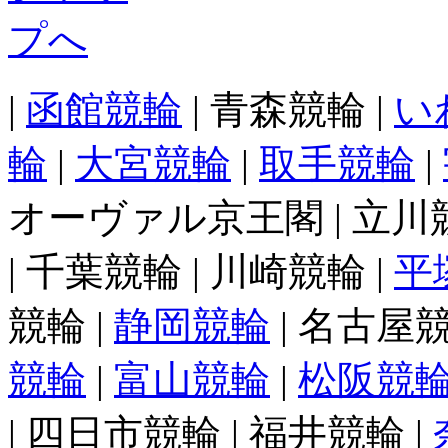
|
函館競輪
| 青森競輪 |
い
輪
|
大宮競輪
|
取手競輪
|
オーヴァル京王閣 | 立川競輪
| 千葉競輪 | 川崎競輪 |
平
競輪 |
静岡競輪
| 名古屋競
競輪
|
富山競輪
|
松阪競
| 四日市競輪 | 福井競輪 |