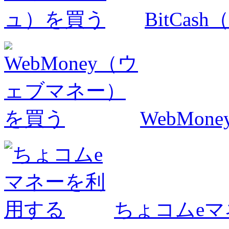
BitCa
WebMo
ちょコムe