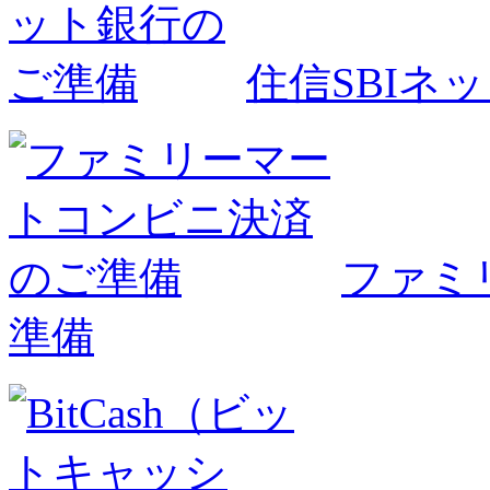
住信SBIネ
ファミ
準備