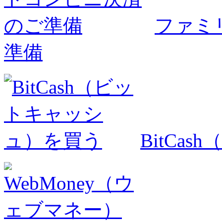
ファミ
準備
BitCa