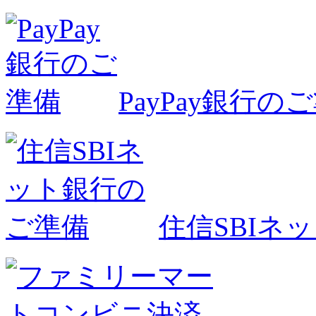
PayPay銀行の
住信SBIネ