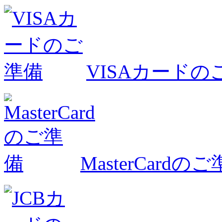
VISAカードの
MasterCardの