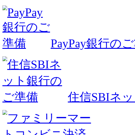
PayPay銀行の
住信SBIネ