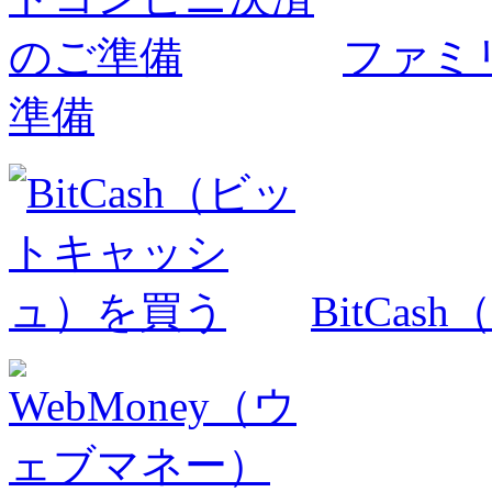
ファミ
準備
BitCa