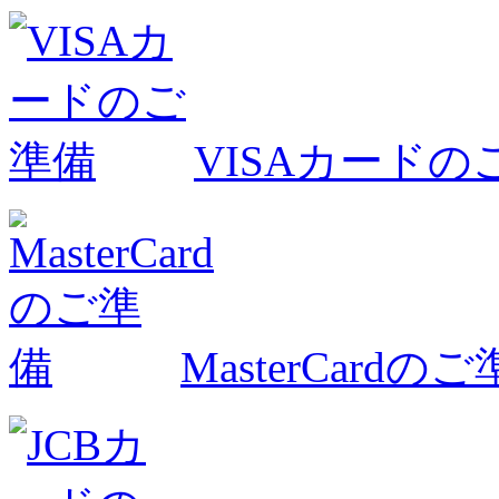
VISAカードの
MasterCardの