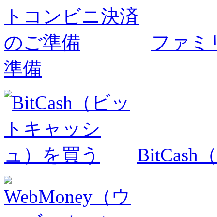
ファミ
準備
BitCa