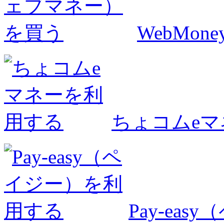
WebMo
ちょコムe
Pay-ea