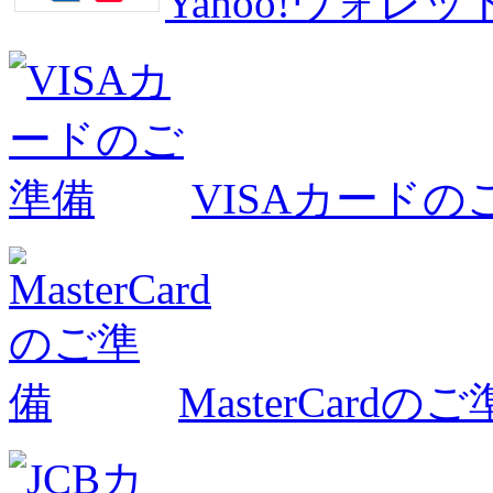
Yahoo!ウォ
VISAカードの
MasterCardの