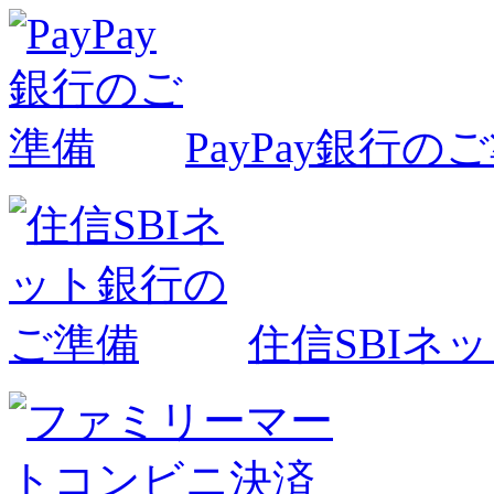
PayPay銀行の
住信SBIネ