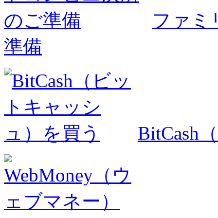
ファミ
準備
BitCa