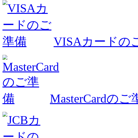
VISAカードの
MasterCardの