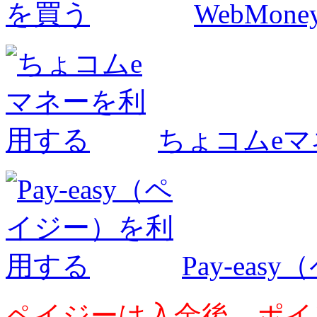
WebMo
ちょコムe
Pay-ea
ペイジーは入金後、ポイ