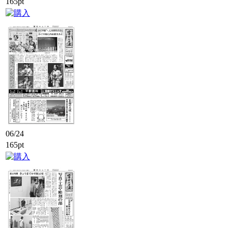
165pt
06/24
165pt