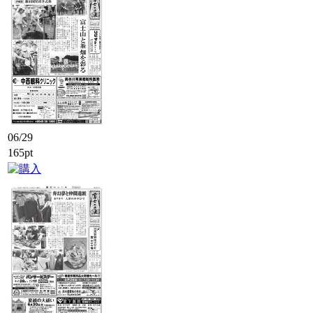
06/29
165pt