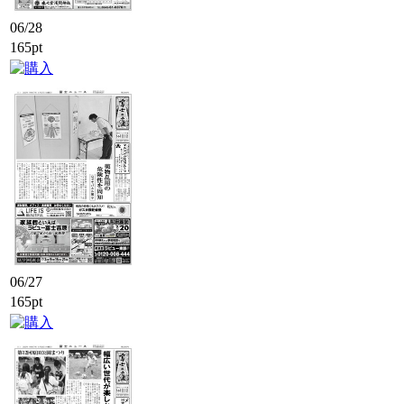
06/28
165pt
06/27
165pt