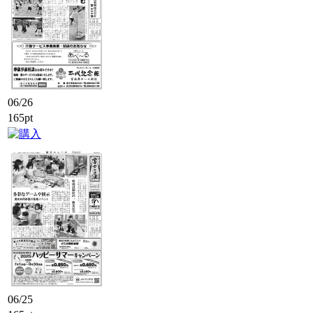
06/26
165pt
06/25