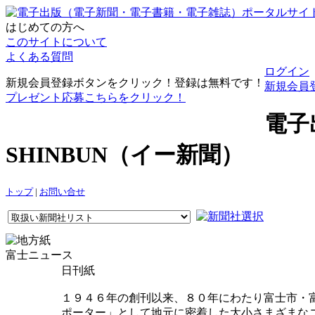
はじめての方へ
このサイトについて
よくある質問
ログイン
新規会員登録ボタンをクリック！登録は無料です！
新規会員
プレゼント応募こちらをクリック！
電子
SHINBUN（イー新聞）
トップ
|
お問い合せ
富士ニュース
日刊紙
１９４６年の創刊以来、８０年にわたり富士市・
ポーター」として地元に密着した大小さまざまな