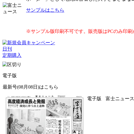
サンプルはこちら
※サンプル版印刷不可です。販売版はPCのみ印刷
日刊
定期購入
電子版
最新号(08月08日)はこちら
電子版
富士ニュース 