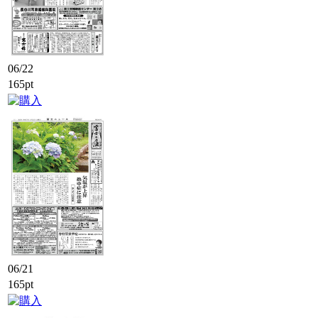
06/22
165pt
06/21
165pt