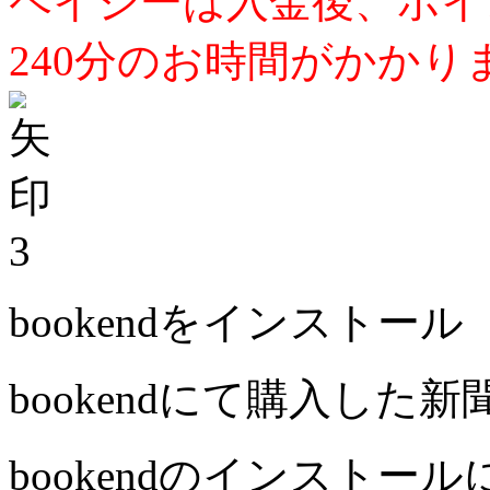
ペイジーは入金後、ポイ
240分のお時間がかかり
3
bookendをインストール
bookendにて購入した
bookendのインストー