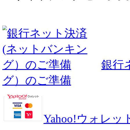
銀行
グ）のご準備
Yahoo!ウォ