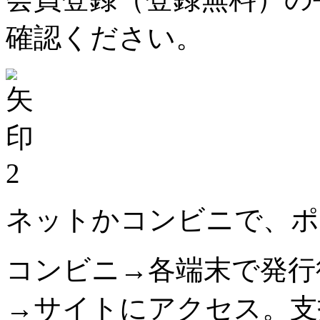
確認ください。
2
ネットかコンビニで、ポ
コンビニ→各端末で発行
→サイトにアクセス。支