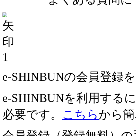
1
e-SHINBUNの会員登
e-SHINBUNを利用
必要です。
こちら
から簡
会員登録（登録無料）の