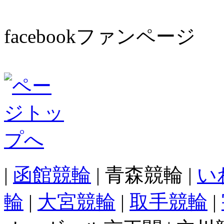
facebookファンページ
|
函館競輪
| 青森競輪 |
い
輪
|
大宮競輪
|
取手競輪
|