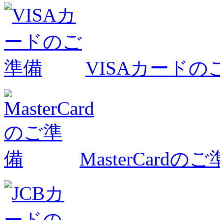
VISAカードの
MasterCardの