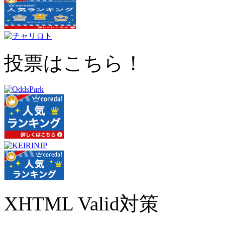
投票はこちら！
XHTML Valid対策