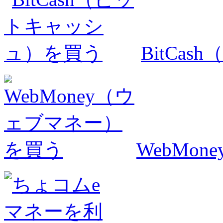
BitCa
WebMo