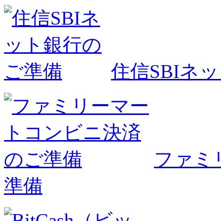
住信SBIネ
ファミ
準備