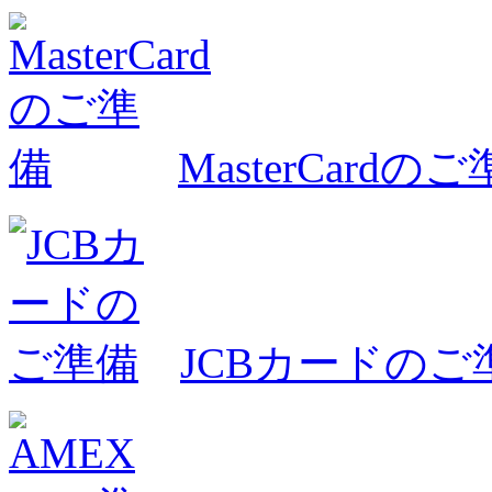
MasterCardの
JCBカードのご