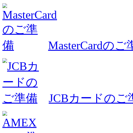
MasterCardの
JCBカードのご