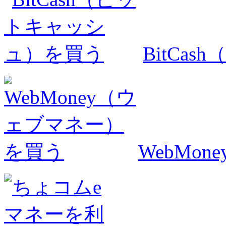
BitCa
WebMo