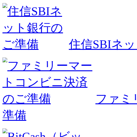
住信SBIネ
ファミ
準備