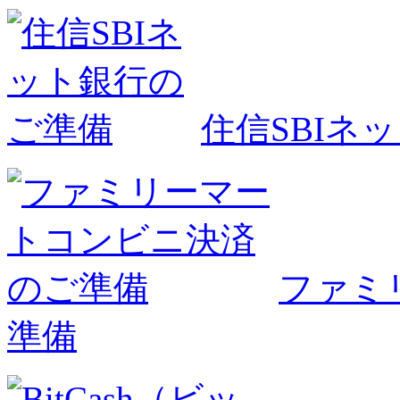
住信SBIネ
ファミ
準備