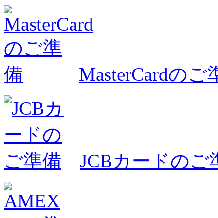
MasterCardの
JCBカードのご