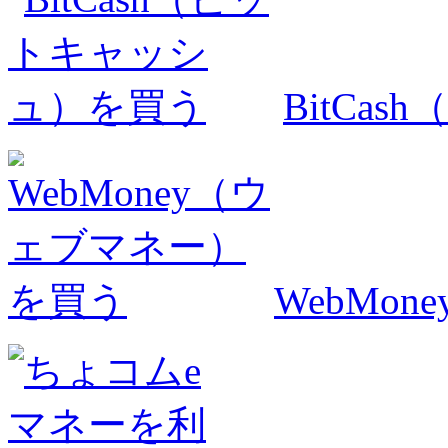
BitCa
WebMo