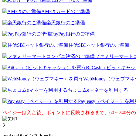
JCBカードのご準備
AMEXカードのご準備
楽天銀行のご準備
PayPay銀行のご準備
住信SBIネット銀行のご準備
ファミリーマート
BitCash（ビットキ
WebMoney（ウェブマ
ちょコムeマネーを利用する
Pay-easy（ペイジー）を
ペイジーは入金後、ポイントに反映されるまで、60～240分
3
bookendをインストール