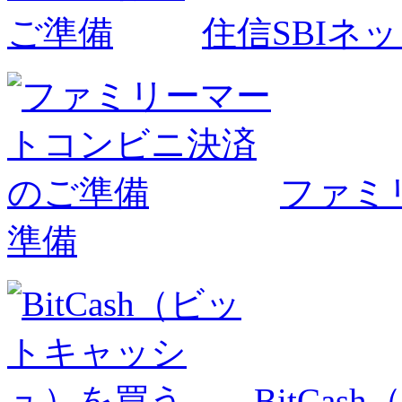
住信SBIネ
ファミ
準備
BitCa