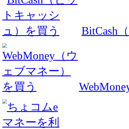
BitCa
WebMo