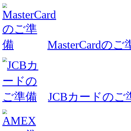
MasterCardの
JCBカードのご