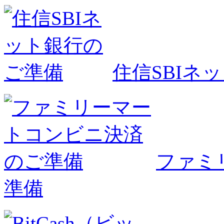
住信SBIネ
ファミ
準備