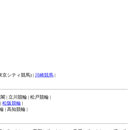
(東京シティ競馬) |
川崎競馬
|
| 立川競輪 | 松戸競輪 |
|
松阪競輪
|
 | 高知競輪 |