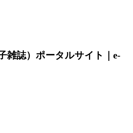
子雑誌）ポータルサイト｜e-