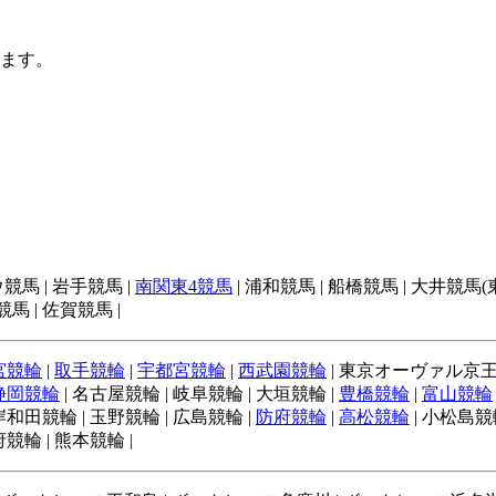
ます。
競馬 | 岩手競馬 |
南関東4競馬
| 浦和競馬 | 船橋競馬 | 大井競馬
馬 | 佐賀競馬 |
宮競輪
|
取手競輪
|
宇都宮競輪
|
西武園競輪
| 東京オーヴァル京王閣 
静岡競輪
| 名古屋競輪 | 岐阜競輪 | 大垣競輪 |
豊橋競輪
|
富山競輪
岸和田競輪 | 玉野競輪 | 広島競輪 |
防府競輪
|
高松競輪
| 小松島競輪
府競輪 | 熊本競輪 |