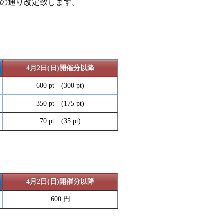
の通り改定致します。
4月2日(日)開催分以降
600 pt (300 pt)
350 pt (175 pt)
70 pt (35 pt)
4月2日(日)開催分以降
600 円